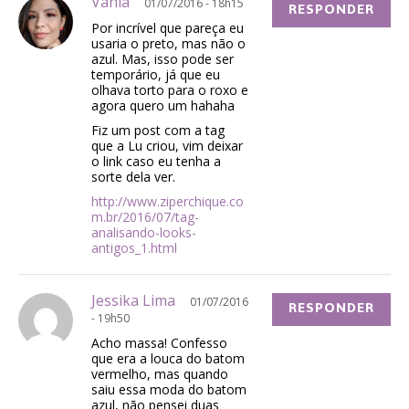
Vânia
01/07/2016 - 18h15
RESPONDER
Por incrível que pareça eu
usaria o preto, mas não o
azul. Mas, isso pode ser
temporário, já que eu
olhava torto para o roxo e
agora quero um hahaha
Fiz um post com a tag
que a Lu criou, vim deixar
o link caso eu tenha a
sorte dela ver.
http://www.ziperchique.co
m.br/2016/07/tag-
analisando-looks-
antigos_1.html
Jessika Lima
01/07/2016
RESPONDER
- 19h50
Acho massa! Confesso
que era a louca do batom
vermelho, mas quando
saiu essa moda do batom
azul, não pensei duas