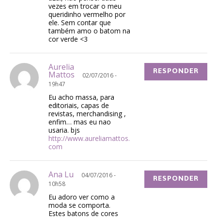
vezes em trocar o meu
queridinho vermelho por
ele. Sem contar que
também amo o batom na
cor verde <3
Aurelia
RESPONDER
Mattos
02/07/2016 -
19h47
Eu acho massa, para
editoriais, capas de
revistas, merchandising ,
enfim… mas eu nao
usaria. bjs
http://www.aureliamattos.
com
Ana Lu
04/07/2016 -
RESPONDER
10h58
Eu adoro ver como a
moda se comporta.
Estes batons de cores