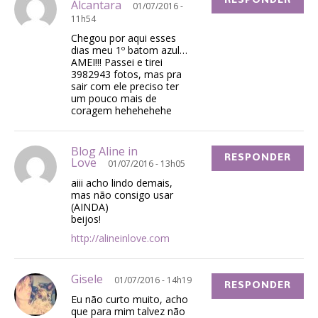
RESPONDER
Alcantara
01/07/2016 -
11h54
Chegou por aqui esses
dias meu 1º batom azul…
AMEI!!! Passei e tirei
3982943 fotos, mas pra
sair com ele preciso ter
um pouco mais de
coragem hehehehehe
Blog Aline in
RESPONDER
Love
01/07/2016 - 13h05
aiii acho lindo demais,
mas não consigo usar
(AINDA)
beijos!
http://alineinlove.com
Gisele
01/07/2016 - 14h19
RESPONDER
Eu não curto muito, acho
que para mim talvez não