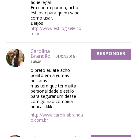
fique legal.
Em contra partida, acho
estiloso para quem sabe
como usar.
Beijos
http://www.estilogisele.co
m.br
Carolina
RESPONDER
Brandão
01/07/2016 -
14h48
o preto eu até acho
bonito em algumas
pessoas
mas tem que ter muita
personalidade e estilo
para segurar um desse
comigo não combina
nunca kkkk
http://www.carolinabranda
o.com.br