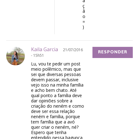
a
ç
ã
o
=
)
Kaila Garcia
21/07/2016
RESPONDER
- 15h51
Lu, vou te pedir um post
meio polêmico, mas que
sei que diversas pessoas
devem passar, inclusive
vejo isso na minha família
e acho bem chato. Até
qual ponto a família deve
dar opiniões sobre a
criação do neném e como
deve ser essa relação
neném e família, porque
tem família que a avó
quer criar o neném, né?
Espero que tenha
entendido nessa bagunça