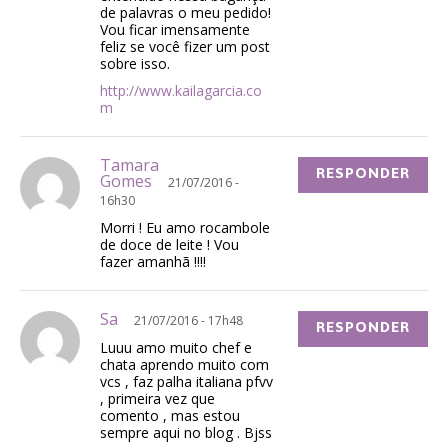
de palavras o meu pedido!
Vou ficar imensamente
feliz se você fizer um post
sobre isso.
http://www.kailagarcia.co
m
Tamara
RESPONDER
Gomes
21/07/2016 -
16h30
Morri ! Eu amo rocambole
de doce de leite ! Vou
fazer amanhã !!!!
Sa
21/07/2016 - 17h48
RESPONDER
Luuu amo muito chef e
chata aprendo muito com
vcs , faz palha italiana pfvv
, primeira vez que
comento , mas estou
sempre aqui no blog . Bjss