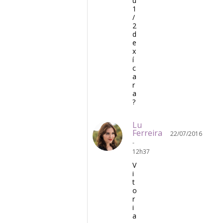
u
1
/
2
d
e
x
í
c
a
r
a
?
Lu
Ferreira
22/07/2016
-
12h37
V
i
t
o
r
i
a