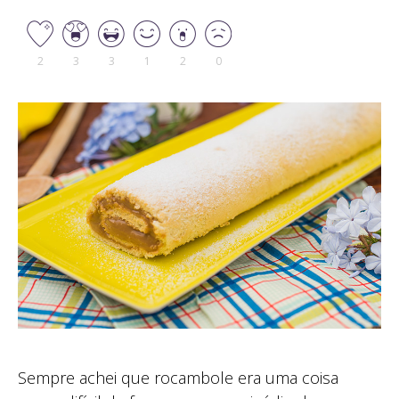
2
3
3
1
2
0
Sempre achei que rocambole era uma coisa