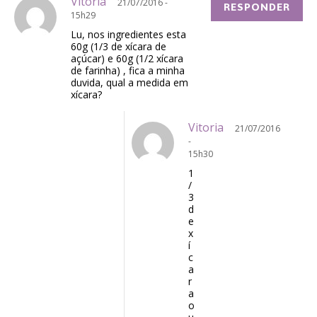
Vitoria
21/07/2016 -
RESPONDER
15h29
Lu, nos ingredientes esta
60g (1/3 de xícara de
açúcar) e 60g (1/2 xícara
de farinha) , fica a minha
duvida, qual a medida em
xícara?
Vitoria
21/07/2016
-
15h30
1
/
3
d
e
x
í
c
a
r
a
o