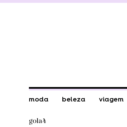
moda
beleza
viagem
gola4