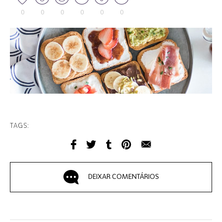
0
0
0
0
0
0
TAGS:
DEIXAR COMENTÁRIOS