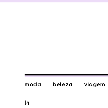
moda
beleza
viagem
l4