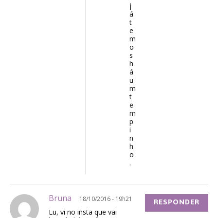
j
á
t
e
m
o
s
h
á
u
m
t
e
m
p
i
n
h
o
.
Bruna
18/10/2016 - 19h21
RESPONDER
Lu, vi no insta que vai