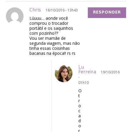
Chris
18/10/2016 - 13h43
RESPONDER
Lúuuu… aonde você
comprou o trocador
portátil e os saquinhos
com pozinho??
Vou ser mamãe de
segunda viagem, mas não
tinha essas coisinhas
bacanas na época!! rs rs
Lu
Ferreira
19/10/2016
-
01h10
O
t
r
o
c
a
d
o
r