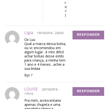
r
o
=
)
Ligia
19/10/2016 - 22h20
RESPONDER
Oii Luu
Qual a marca dessa bolsa,
ou vc encomendou em
algum lugar…é mto dificil
achar bolsas desse estilo
para criança, a minha tem
1 ano e 4 meses…achei a
sua lindaa
Bjo ?
LOUISE
20/10/2016 -
RESPONDER
17h19
Pra mim, acrescentaria
apenas chupeta e uma
garrafinha térmica