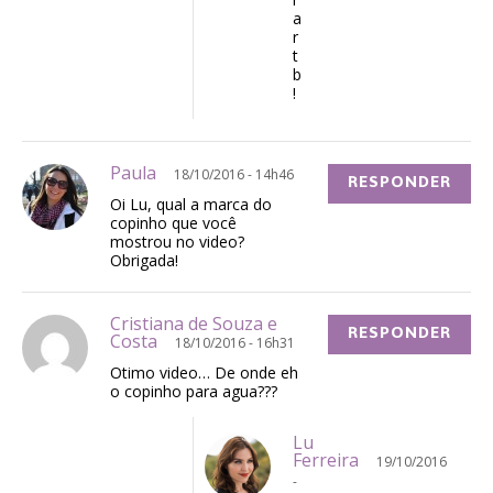
a
r
t
b
!
Paula
18/10/2016 - 14h46
RESPONDER
Oi Lu, qual a marca do
copinho que você
mostrou no video?
Obrigada!
Cristiana de Souza e
RESPONDER
Costa
18/10/2016 - 16h31
Otimo video… De onde eh
o copinho para agua???
Lu
Ferreira
19/10/2016
-