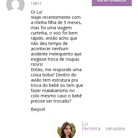
RESPONDER
10h17
Oi Lu!
Viajei recentemente com
a minha filha de 5 meses,
mas foi uma viagem
curtinha, o voo foi bem
rápido, então acho que
não deu tempo de
acontecer nenhum
acidente melequento que
exigisse troca de roupas
rsrsrs!
Então, me responde uma
coisa boba? Dentro do
avião tem estrutura pra
troca do bebê ou tem que
fazer malabarismo no
colo mesmo caso o bebê
precise ser trocado?
Beijos!!
Lu
Ferreira
19/10/2016
-