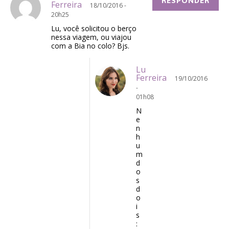
RESPONDER
Ferreira
18/10/2016 -
20h25
Lu, você solicitou o berço
nessa viagem, ou viajou
com a Bia no colo? Bjs.
Lu
Ferreira
19/10/2016
-
01h08
N
e
n
h
u
m
d
o
s
d
o
i
s
: