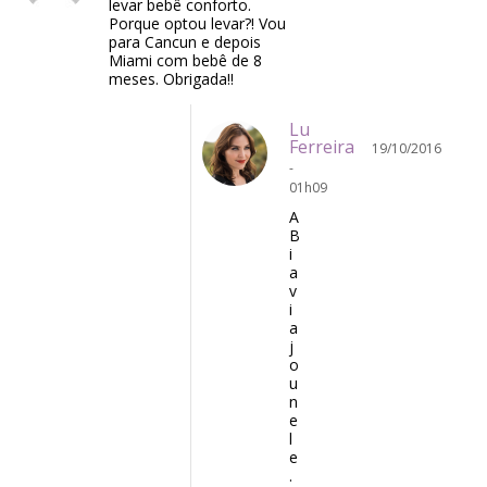
levar bebê conforto.
Porque optou levar?! Vou
para Cancun e depois
Miami com bebê de 8
meses. Obrigada!!
Lu
Ferreira
19/10/2016
-
01h09
A
B
i
a
v
i
a
j
o
u
n
e
l
e
.