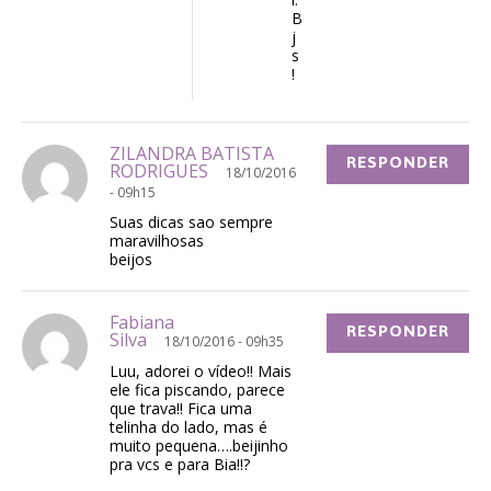
B
j
s
!
ZILANDRA BATISTA
RESPONDER
RODRIGUES
18/10/2016
- 09h15
Suas dicas sao sempre
maravilhosas
beijos
Fabiana
RESPONDER
Silva
18/10/2016 - 09h35
Luu, adorei o vídeo!! Mais
ele fica piscando, parece
que trava!! Fica uma
telinha do lado, mas é
muito pequena….beijinho
pra vcs e para Bia!!?