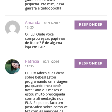
pequena. Pra mim, essa
garrafa é tudooooo!!!!!
Amanda
01/11/2016 -
RESPONDER
12h25
Oi, Lu! Onde você
comprou essas papinhas
de frutas? É de alguma
loja em BH?
Patrícia
02/11/2016 -
RESPONDER
11h35
Oi Lu!!! Adoro suas dicas
sobre bebês! Estou
programando uma viagem
pra quando meu bebê
tiver 1ano e 3 meses e
estou muito preocupada
com a alimentação nos
EUA. Se puder, faça um
post/video sobre como vc
fez com as papinhas da