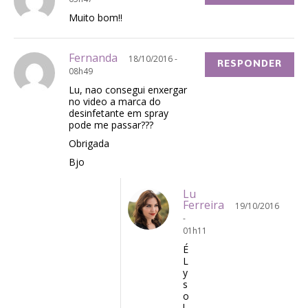
Muito bom!!
Fernanda
18/10/2016 -
RESPONDER
08h49
Lu, nao consegui enxergar
no video a marca do
desinfetante em spray
pode me passar???
Obrigada
Bjo
Lu
Ferreira
19/10/2016
-
01h11
É
L
y
s
o
l.