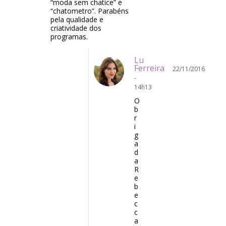
“moda sem chatice” e
“chatometro”. Parabéns
pela qualidade e
criatividade dos
programas.
Lu
Ferreira
22/11/2016
-
14h13
O
b
r
i
g
a
d
a
R
e
b
e
c
c
a