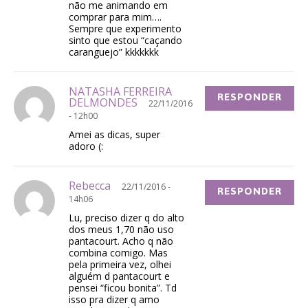
não me animando em
comprar para mim….
Sempre que experimento
sinto que estou “caçando
caranguejo” kkkkkkk
NATASHA FERREIRA
RESPONDER
DELMONDES
22/11/2016
- 12h00
Amei as dicas, super
adoro (:
Rebecca
22/11/2016 -
RESPONDER
14h06
Lu, preciso dizer q do alto
dos meus 1,70 não uso
pantacourt. Acho q não
combina comigo. Mas
pela primeira vez, olhei
alguém d pantacourt e
pensei “ficou bonita”. Td
isso pra dizer q amo