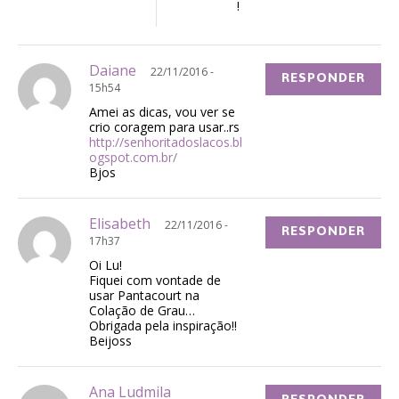
!
Daiane
22/11/2016 -
RESPONDER
15h54
Amei as dicas, vou ver se
crio coragem para usar..rs
http://senhoritadoslacos.bl
ogspot.com.br/
Bjos
Elisabeth
22/11/2016 -
RESPONDER
17h37
Oi Lu!
Fiquei com vontade de
usar Pantacourt na
Colação de Grau…
Obrigada pela inspiração!!
Beijoss
Ana Ludmila