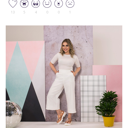
13
5
4
0
0
1