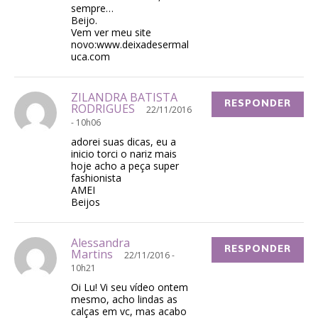
sempre…
Beijo.
Vem ver meu site
novo:www.deixadesermal
uca.com
ZILANDRA BATISTA
RESPONDER
RODRIGUES
22/11/2016
- 10h06
adorei suas dicas, eu a
inicio torci o nariz mais
hoje acho a peça super
fashionista
AMEI
Beijos
Alessandra
RESPONDER
Martins
22/11/2016 -
10h21
Oi Lu! Vi seu vídeo ontem
mesmo, acho lindas as
calças em vc, mas acabo