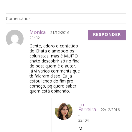
Comentários:
Monica
21/12/2016 -
RESPONDER
23h32
Gente, adoro o conteúdo
do Chata e amoooo os
colunistas, mas é MUITO
chato descobrir só no final
do post quem é o autor.
Já vi varios comments que
tb falaram disso. Eu ja
estou lendo do fim pro
começo, pq quero saber
quem está opinando.
Lu
Ferreira
22/12/2016
-
22h04
M