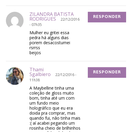
ZILANDRA BATISTA
RESPONDER
RODRIGUES
22/12/2016
- 07h35
Mulher eu gritei essa
pedra há alguns dias
porem desacostumei
rsrrss
beijos
Thami
RESPONDER
Sgalbiero
22/12/2016 -
11h38
A Maybelline tinha uma
coleção de gloss muito
bom, tinha até um com
um fundo meio
holográfico que eu era
doida pra comprar, mas
quando fui, não tinha mais
:( aí acabei pegando um
rosinha cheio de brilhinhos