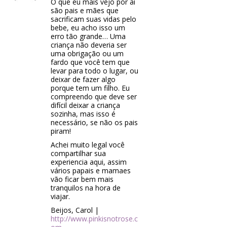
O que eu mais vejo por ai
são pais e mães que
sacrificam suas vidas pelo
bebe, eu acho isso um
erro tão grande… Uma
criança não deveria ser
uma obrigação ou um
fardo que você tem que
levar para todo o lugar, ou
deixar de fazer algo
porque tem um filho. Eu
compreendo que deve ser
difícil deixar a criança
sozinha, mas isso é
necessário, se não os pais
piram!
Achei muito legal você
compartilhar sua
experiencia aqui, assim
vários papais e mamaes
vão ficar bem mais
tranquilos na hora de
viajar.
Beijos, Carol |
http://www.pinkisnotrose.c