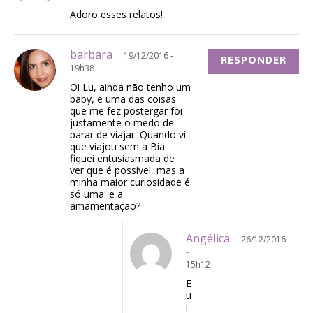
Adoro esses relatos!
barbara
19/12/2016 -
RESPONDER
19h38
Oi Lu, ainda não tenho um
baby, e uma das coisas
que me fez postergar foi
justamente o medo de
parar de viajar. Quando vi
que viajou sem a Bia
fiquei entusiasmada de
ver que é possível, mas a
minha maior curiosidade é
só uma: e a
amamentação?
Angélica
26/12/2016
-
15h12
E
u
i