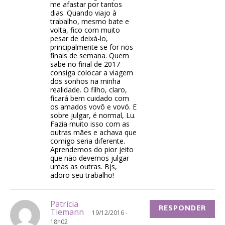
me afastar por tantos
dias. Quando viajo à
trabalho, mesmo bate e
volta, fico com muito
pesar de deixá-lo,
principalmente se for nos
finais de semana. Quem
sabe no final de 2017
consiga colocar a viagem
dos sonhos na minha
realidade. O filho, claro,
ficará bem cuidado com
os amados vovô e vovó. E
sobre julgar, é normal, Lu.
Fazia muito isso com as
outras mães e achava que
comigo seria diferente.
Aprendemos do pior jeito
que não devemos julgar
umas as outras. Bjs,
adoro seu trabalho!
Patrícia
RESPONDER
Tiemann
19/12/2016 -
18h02