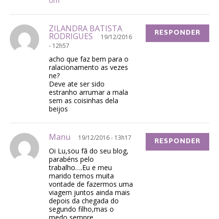
om
ZILANDRA BATISTA
RESPONDER
RODRIGUES
19/12/2016
- 12h57
acho que faz bem para o
ralacionamento as vezes
ne?
Deve ate ser sido
estranho arrumar a mala
sem as coisinhas dela
beijos
Manu
19/12/2016 - 13h17
RESPONDER
Oi Lu,sou fã do seu blog,
parabéns pelo
trabalho….Eu e meu
marido temos muita
vontade de fazermos uma
viagem juntos ainda mais
depois da chegada do
segundo filho,mas o
medo sempre