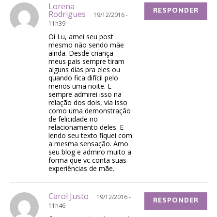
Lorena
RESPONDER
Rodrigues
19/12/2016 -
11h39
Oi Lu, amei seu post
mesmo não sendo mãe
ainda. Desde criança
meus pais sempre tiram
alguns dias pra eles ou
quando fica difícil pelo
menos uma noite. E
sempre admirei isso na
relação dos dois, via isso
como uma demonstração
de felicidade no
relacionamento deles. E
lendo seu texto fiquei com
a mesma sensação. Amo
seu blog e admiro muito a
forma que vc conta suas
experiências de mãe.
Carol Justo
19/12/2016 -
RESPONDER
11h46