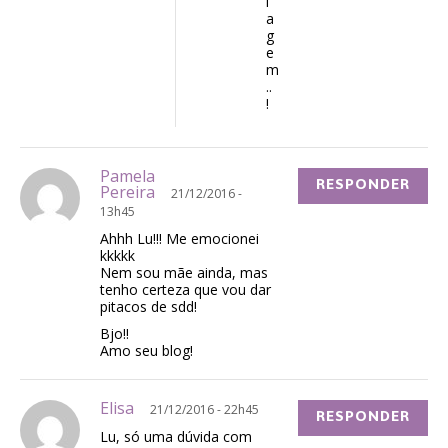
i
a
g
e
m
..
!
Pamela
RESPONDER
Pereira
21/12/2016 -
13h45
Ahhh Lu!!! Me emocionei
kkkkk
Nem sou mãe ainda, mas
tenho certeza que vou dar
pitacos de sdd!
Bjo!!
Amo seu blog!
Elisa
21/12/2016 - 22h45
RESPONDER
Lu, só uma dúvida com