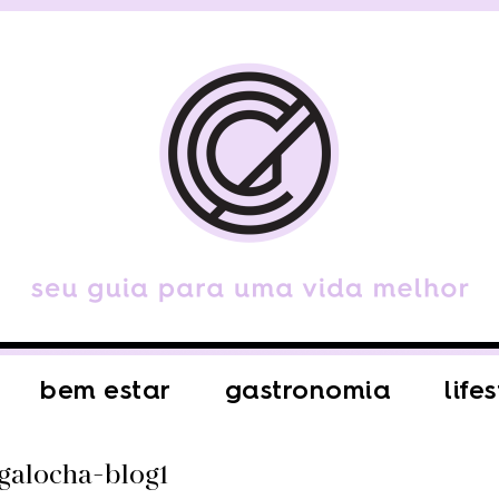
bem estar
gastronomia
life
-galocha-blog1