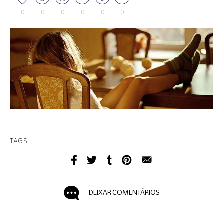
0
0
0
0
0
0
TAGS:
DEIXAR COMENTÁRIOS