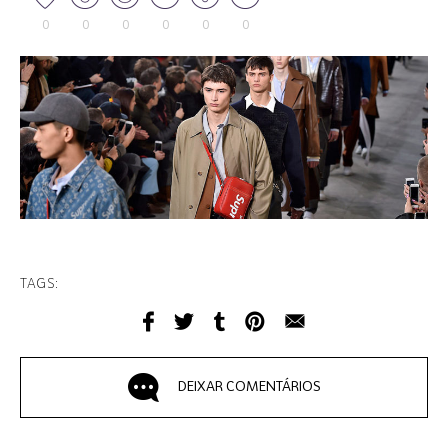
0
0
0
0
0
0
TAGS:
DEIXAR COMENTÁRIOS