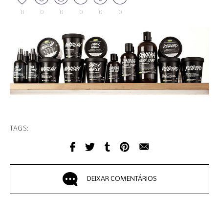
0
0
0
0
0
0
TAGS:
DEIXAR COMENTÁRIOS