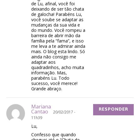
de Lu, afinal, você foi
deixando de ser tão chata
de galocha! Parabéns Lu,
você soube se adaptar as
mudanças da sua vida e
do mundo. Você rompeu a
barreira de abrir mão da
família pela “fama”, e isso
me leva a te admirar ainda
mais. O blog esta lindo. Só
ainda não consigo me
adaptar aos
quadradinhos, acho muita
informação. Mas,
parabéns Lu. Todo
sucesso, você merece!
Grande abraço.
Mariana
RESPONDER
Cantao
20/02/2017 -
11h39
Lu,
Confesso que quando
cheguei até o “Chata de