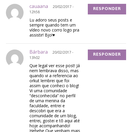
cauaana
20/02/2017 -
RESPONDER
12h58
Lu adoro seus posts e
sempre quando tem um
vídeo novo corro logo pra
assistir! Bjo!♥
Bárbara
20/02/2017 -
RESPONDER
13h02
Que legal ver esse post! Já
nem lembrava disso, mas
quando vi a referencia ao
orkut lembrei que foi
assim que conheci o blog!
Vi uma comunidade
“desconhecida” no perfil
de uma menina da
faculdade, entrei e
descobri que era a
comunidade de um blog,
entrei, gostei e tô aqui até
hoje acompanhando!
Hehehe Que venham mais