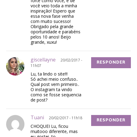
forte como você, e de
você veio toda a minha
inspiração! Espero que
essa nova fase venha
com muito sucesso!
Obrigado pela grande
oportunidade e parabéns
pelos 10 anos! Beijo
grande, xuxu!
giscellayne
20/02/2017 -
RESPONDER
11h07
Lu, ta lindo o site!!!
Só achei meio confuso..
Qual post vem primeiro..
O instagram ta vindo
como se fosse sequencia
de post?
Tuani
20/02/2017 - 11h18
RESPONDER
CHOQUEI Lu, ficou
muitooo diferente, mas
eu gostei, to