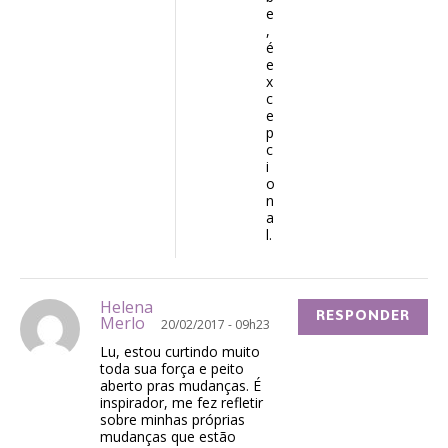
e
,
é
e
x
c
e
p
c
i
o
n
a
l.
Helena
RESPONDER
Merlo
20/02/2017 - 09h23
Lu, estou curtindo muito
toda sua força e peito
aberto pras mudanças. É
inspirador, me fez refletir
sobre minhas próprias
mudanças que estão