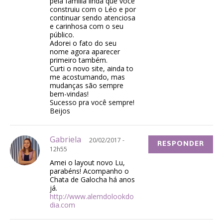
pela família linda que você
construiu com o Léo e por
continuar sendo atenciosa
e carinhosa com o seu
público.
Adorei o fato do seu
nome agora aparecer
primeiro também.
Curti o novo site, ainda to
me acostumando, mas
mudanças são sempre
bem-vindas!
Sucesso pra você sempre!
Beijos
Gabriela
20/02/2017 -
RESPONDER
12h55
Amei o layout novo Lu,
parabéns! Acompanho o
Chata de Galocha há anos
já.
http://www.alemdolookdo
dia.com