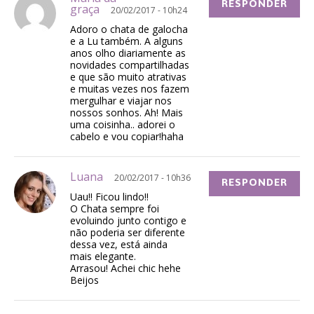
RESPONDER
graça
20/02/2017 - 10h24
Adoro o chata de galocha
e a Lu também. A alguns
anos olho diariamente as
novidades compartilhadas
e que são muito atrativas
e muitas vezes nos fazem
mergulhar e viajar nos
nossos sonhos. Ah! Mais
uma coisinha.. adorei o
cabelo e vou copiar!haha
Luana
20/02/2017 - 10h36
RESPONDER
Uau!! Ficou lindo!!
O Chata sempre foi
evoluindo junto contigo e
não poderia ser diferente
dessa vez, está ainda
mais elegante.
Arrasou! Achei chic hehe
Beijos