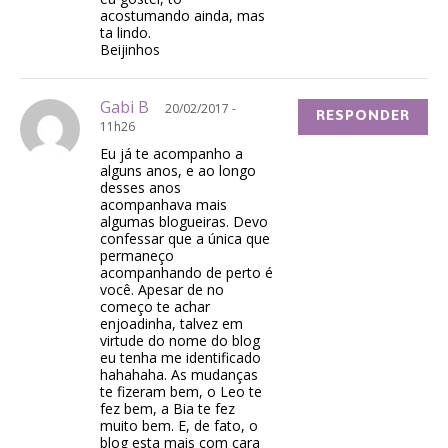
acostumando ainda, mas
ta lindo.
Beijinhos
Gabi B
20/02/2017 -
RESPONDER
11h26
Eu já te acompanho a
alguns anos, e ao longo
desses anos
acompanhava mais
algumas blogueiras. Devo
confessar que a única que
permaneço
acompanhando de perto é
você. Apesar de no
começo te achar
enjoadinha, talvez em
virtude do nome do blog
eu tenha me identificado
hahahaha. As mudanças
te fizeram bem, o Leo te
fez bem, a Bia te fez
muito bem. E, de fato, o
blog esta mais com cara