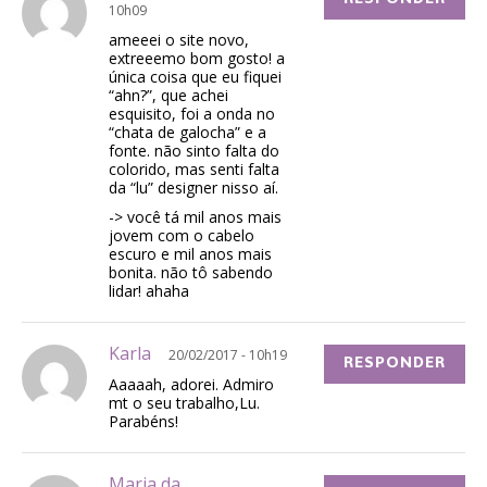
10h09
ameeei o site novo,
extreeemo bom gosto! a
única coisa que eu fiquei
“ahn?”, que achei
esquisito, foi a onda no
“chata de galocha” e a
fonte. não sinto falta do
colorido, mas senti falta
da “lu” designer nisso aí.
-> você tá mil anos mais
jovem com o cabelo
escuro e mil anos mais
bonita. não tô sabendo
lidar! ahaha
Karla
20/02/2017 - 10h19
RESPONDER
Aaaaah, adorei. Admiro
mt o seu trabalho,Lu.
Parabéns!
Maria da