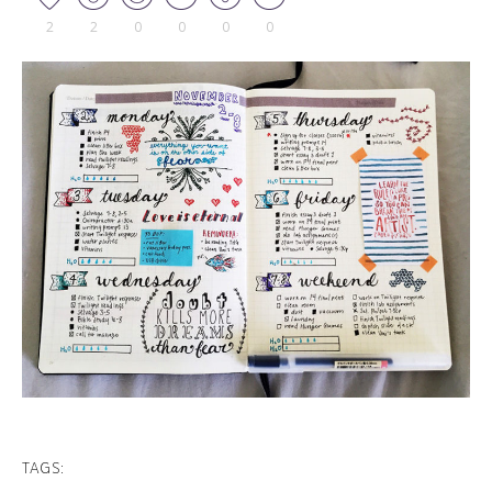
2
2
0
0
0
0
TAGS: