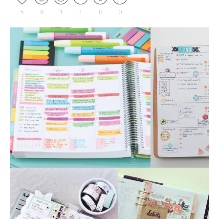
5
8
1
1
0
0