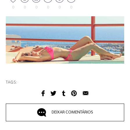
0
0
0
0
0
0
TAGS:
DEIXAR COMENTÁRIOS