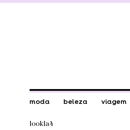
moda
beleza
viagem
lookla4