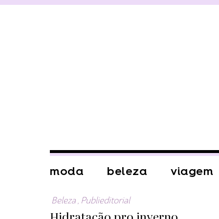
moda
beleza
viagem
Beleza
,
Publieditorial
Hidratação pro inverno