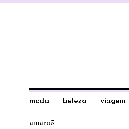
moda
beleza
viagem
amaro5