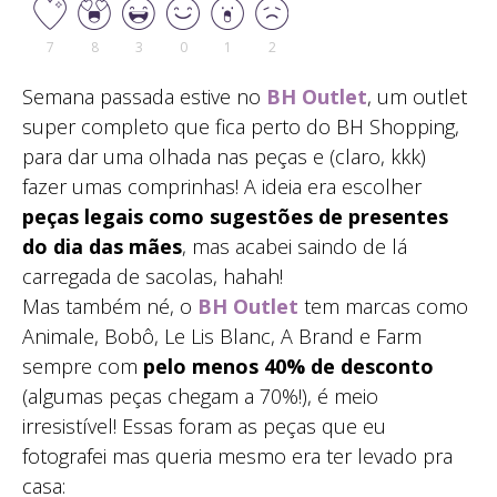
7
8
3
0
1
2
Semana passada estive no
BH Outlet
, um outlet
super completo que fica perto do BH Shopping,
para dar uma olhada nas peças e (claro, kkk)
fazer umas comprinhas! A ideia era escolher
peças legais como sugestões de presentes
do dia das mães
, mas acabei saindo de lá
carregada de sacolas, hahah!
Mas também né, o
BH Outlet
tem marcas como
Animale, Bobô, Le Lis Blanc, A Brand e Farm
sempre com
pelo menos 40% de desconto
(algumas peças chegam a 70%!), é meio
irresistível! Essas foram as peças que eu
fotografei mas queria mesmo era ter levado pra
casa: