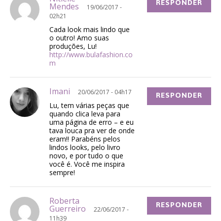
RESPONDER
Mendes
19/06/2017 -
02h21
Cada look mais lindo que
o outro! Amo suas
produções, Lu!
http://www.bulafashion.co
m
Imani
20/06/2017 - 04h17
RESPONDER
Lu, tem várias peças que
quando clica leva para
uma página de erro – e eu
tava louca pra ver de onde
eram!! Parabéns pelos
lindos looks, pelo livro
novo, e por tudo o que
você é. Você me inspira
sempre!
Roberta
RESPONDER
Guerreiro
22/06/2017 -
11h39