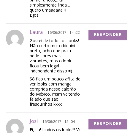
simplesmente linda…
quero umaaaaaa!!!!
Bjos
Laura
16/06/2017 - 14h22
RESPONDER
Gostei de todos os looks!
Não curto muito bíquini
preto, acho que praia
pede cores mais
vibrantes, mas o look
ficou bem legal
independente disso =)
Só fico um pouco aflita de
ver looks com manga
comprida nesse calorão
do México, msm vc tendo
falado que são
fresquinhos kkkk
Josi
16/06/2017 - 15h04
RESPONDER
Ei, Lu! Lindos os looks!!! Vc