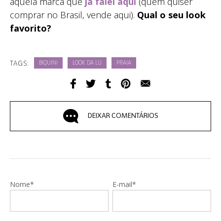
aquela marca que
já falei aqui
(quem quiser
comprar no Brasil, vende aqui).
Qual o seu look
favorito?
TAGS:
BIQUINI
LOOK DA LU
PRAIA
DEIXAR COMENTÁRIOS
Nome*
E-mail*