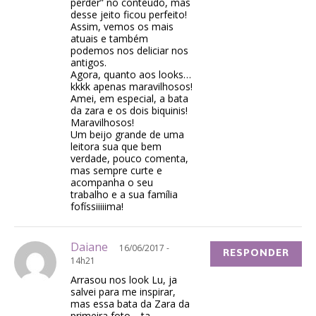
perder” no conteúdo, mas
desse jeito ficou perfeito!
Assim, vemos os mais
atuais e também
podemos nos deliciar nos
antigos.
Agora, quanto aos looks…
kkkk apenas maravilhosos!
Amei, em especial, a bata
da zara e os dois biquinis!
Maravilhosos!
Um beijo grande de uma
leitora sua que bem
verdade, pouco comenta,
mas sempre curte e
acompanha o seu
trabalho e a sua família
fofíssiiiiima!
Daiane
16/06/2017 -
RESPONDER
14h21
Arrasou nos look Lu, ja
salvei para me inspirar,
mas essa bata da Zara da
primeira foto,…ta