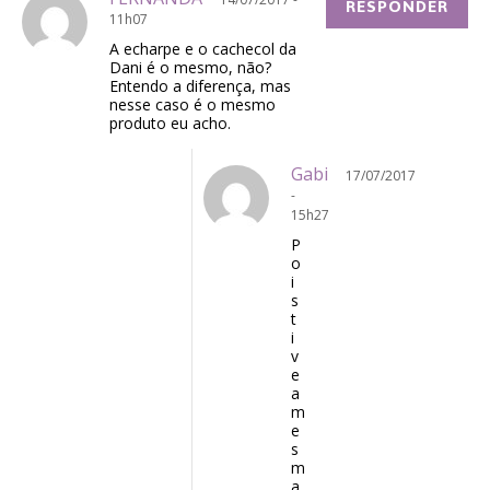
RESPONDER
11h07
A echarpe e o cachecol da
Dani é o mesmo, não?
Entendo a diferença, mas
nesse caso é o mesmo
produto eu acho.
Gabi
17/07/2017
-
15h27
P
o
i
s
t
i
v
e
a
m
e
s
m
a