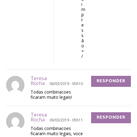
i
m
p
r
e
s
s
ã
o
=
/
Teresa
RESPONDER
Rocha
06/03/2019 - 05h10
Todas combinacoes
ficaram muito legais!
Teresa
RESPONDER
Rocha
06/03/2019 - 05h11
Todas combinacoes
ficaram muito legais, voce