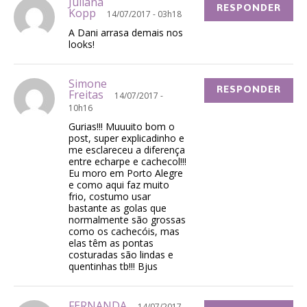
Juliana
RESPONDER
Kopp
14/07/2017 - 03h18
A Dani arrasa demais nos
looks!
Simone
RESPONDER
Freitas
14/07/2017 -
10h16
Gurias!!! Muuuito bom o
post, super explicadinho e
me esclareceu a diferença
entre echarpe e cachecol!!!
Eu moro em Porto Alegre
e como aqui faz muito
frio, costumo usar
bastante as golas que
normalmente são grossas
como os cachecóis, mas
elas têm as pontas
costuradas são lindas e
quentinhas tb!!! Bjus
FERNANDA
14/07/2017 -