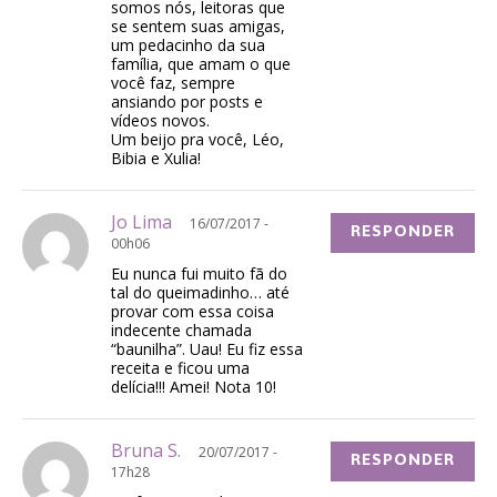
somos nós, leitoras que
se sentem suas amigas,
um pedacinho da sua
família, que amam o que
você faz, sempre
ansiando por posts e
vídeos novos.
Um beijo pra você, Léo,
Bibia e Xulia!
Jo Lima
16/07/2017 -
RESPONDER
00h06
Eu nunca fui muito fã do
tal do queimadinho… até
provar com essa coisa
indecente chamada
“baunilha”. Uau! Eu fiz essa
receita e ficou uma
delícia!!! Amei! Nota 10!
Bruna S.
20/07/2017 -
RESPONDER
17h28