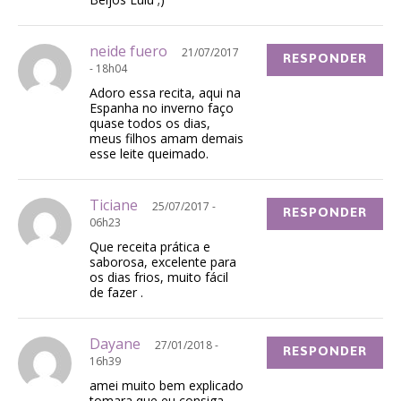
neide fuero
21/07/2017
RESPONDER
- 18h04
Adoro essa recita, aqui na
Espanha no inverno faço
quase todos os dias,
meus filhos amam demais
esse leite queimado.
Ticiane
25/07/2017 -
RESPONDER
06h23
Que receita prática e
saborosa, excelente para
os dias frios, muito fácil
de fazer .
Dayane
27/01/2018 -
RESPONDER
16h39
amei muito bem explicado
tomara que eu consiga