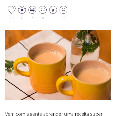
29
41
6
6
1
9
Vem com a gente aprender uma receita super