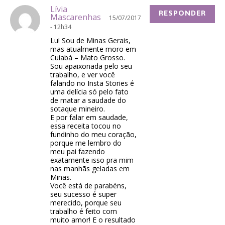
Lívia
RESPONDER
Mascarenhas
15/07/2017
- 12h34
Lu! Sou de Minas Gerais,
mas atualmente moro em
Cuiabá – Mato Grosso.
Sou apaixonada pelo seu
trabalho, e ver você
falando no Insta Stories é
uma delícia só pelo fato
de matar a saudade do
sotaque mineiro.
E por falar em saudade,
essa receita tocou no
fundinho do meu coração,
porque me lembro do
meu pai fazendo
exatamente isso pra mim
nas manhãs geladas em
Minas.
Você está de parabéns,
seu sucesso é super
merecido, porque seu
trabalho é feito com
muito amor! E o resultado