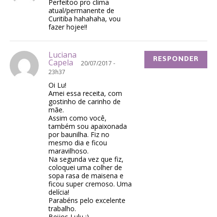
Perfeitoo pro clima
atual/permanente de
Curitiba hahahaha, vou
fazer hojee!!
Luciana
RESPONDER
Capela
20/07/2017 -
23h37
Oi Lu!
Amei essa receita, com
gostinho de carinho de
mãe.
Assim como você,
também sou apaixonada
por baunilha. Fiz no
mesmo dia e ficou
maravilhoso.
Na segunda vez que fiz,
coloquei uma colher de
sopa rasa de maisena e
ficou super cremoso. Uma
delícia!
Parabéns pelo excelente
trabalho.
Beijos Lulu ;)