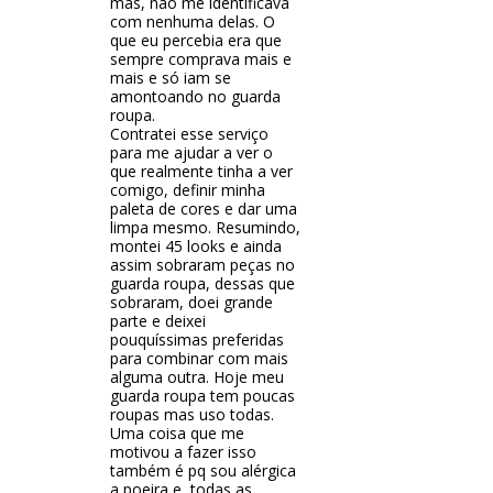
mas, não me identificava
com nenhuma delas. O
que eu percebia era que
sempre comprava mais e
mais e só iam se
amontoando no guarda
roupa.
Contratei esse serviço
para me ajudar a ver o
que realmente tinha a ver
comigo, definir minha
paleta de cores e dar uma
limpa mesmo. Resumindo,
montei 45 looks e ainda
assim sobraram peças no
guarda roupa, dessas que
sobraram, doei grande
parte e deixei
pouquíssimas preferidas
para combinar com mais
alguma outra. Hoje meu
guarda roupa tem poucas
roupas mas uso todas.
Uma coisa que me
motivou a fazer isso
também é pq sou alérgica
a poeira e, todas as