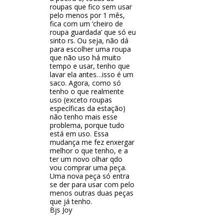
roupas que fico sem usar
pelo menos por 1 mês,
fica com um ‘cheiro de
roupa guardada’ que só eu
sinto rs. Ou seja, não dá
para escolher uma roupa
que não uso há muito
tempo e usar, tenho que
lavar ela antes…isso é um
saco. Agora, como só
tenho o que realmente
uso (exceto roupas
específicas da estação)
não tenho mais esse
problema, porque tudo
está em uso. Essa
mudança me fez enxergar
melhor o que tenho, e a
ter um novo olhar qdo
vou comprar uma peça.
Uma nova peça só entra
se der para usar com pelo
menos outras duas peças
que já tenho.
Bjs Joy