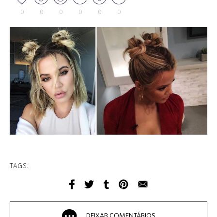
0
0
0
0
0
0
TAGS:
DEIXAR COMENTÁRIOS