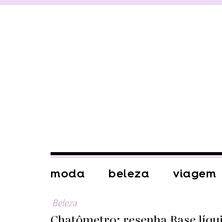
moda
beleza
viagem
Beleza
Chatômetro: resenha Base líqu