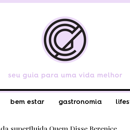
bem estar
gastronomia
life
ida superfluida Quem Disse Berenice