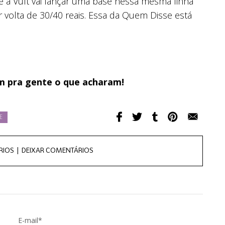
 e a Vult vai lançar uma base nessa mesma linha
 volta de 30/40 reais. Essa da Quem Disse está
m pra gente o que acharam!
E
RIOS |
DEIXAR COMENTÁRIOS
E-mail*