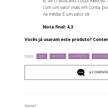
B, de O Boticário, custa R$89,90,
com um valor mais em conta, por
na média. É um valor ok.
Nota final: 4,3
Vocês já usaram este produto? Conte
TAGS:
BASE
BERENICE
CHATÔMETRO
QUEM DISS
9 COMENTÁ
Nome*