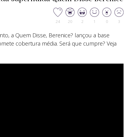
24
20
2
1
0
3
to, a Quem Disse, Berenice? lançou a base
promete cobertura média. Será que cumpre? Veja