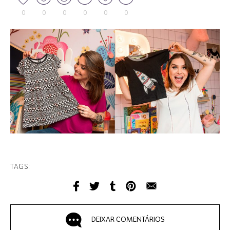
0
0
0
0
0
0
TAGS:
DEIXAR COMENTÁRIOS