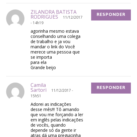
ZILANDRA BATISTA
RESPONDER
RODRIGUES
11/12/2017
- 14h19
agorinha mesmo estava
conselhando uma colega
de trabalho e ja vou
mandar o link do Você
merece uma pessoa que
se importa
para ela
Grande beijo
Camila
RESPONDER
Sartori
11/12/2017 -
15h51
Adorei as indicações
desse mês!!! Tô amando
que vou me forçando a ler
em inglês pelas indicações
de vocês, quando
depende só da gente ir
atras dá uma preguicinha