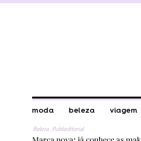
moda
beleza
viagem
Beleza
,
Publieditorial
Marca nova: já conhece as ma