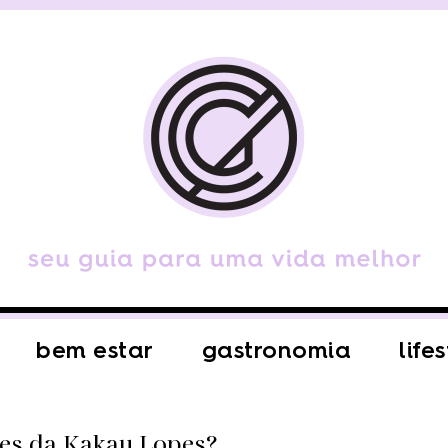
bem estar
gastronomia
life
kes da Kakau Lopes?