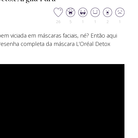
26
5
1
1
2
1
em viciada em máscaras faciais, né? Então aqui
resenha completa da máscara L’Oréal Detox