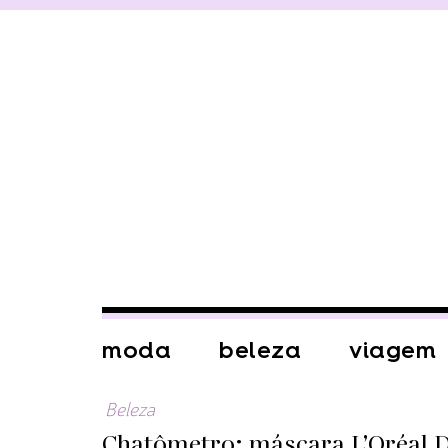
moda
beleza
viagem
Beleza
Chatômetro: máscara L’Oréal D