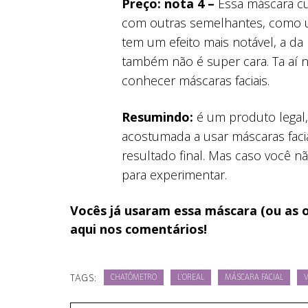
Preço: nota 4 –
Essa máscara cu
com outras semelhantes, como u
tem um efeito mais notável, a da
também não é super cara. Ta aí 
conhecer máscaras faciais.
Resumindo:
é um produto legal, 
acostumada a usar máscaras faci
resultado final. Mas caso você n
para experimentar.
Vocês já usaram essa máscara (ou as 
aqui nos comentários!
TAGS:
CHATÔMETRO
L`OREAL
MÁSCARA FACIAL
V