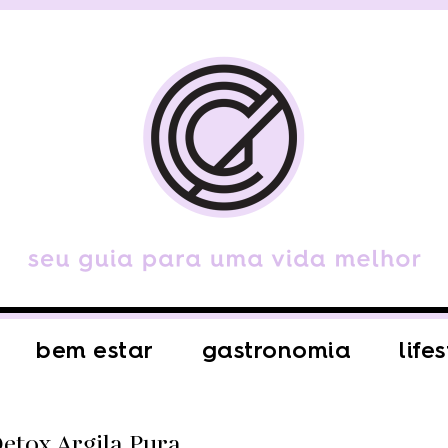
bem estar
gastronomia
life
etox Argila Pura