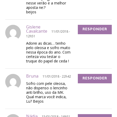
nesse verão e a melhor
aposta ne:?
beijos
Gislene
RESPONDER
Cavalcante
11/01/2018 -
12h51
Adorei as dicas… tenho
pelo oleosa e sofro muito
nessa época do ano. Com
certeza vou testar o
truque do papel de ceda !
Bruna
11/01/2018 - 22h42
RESPONDER
Sofro com pele oleosa,
não dispenso o lencinho
anti brilho, uso da MK.
Qual marca você indica,
Lu? Beijos
Nádia
15/01/2018 - 16h51