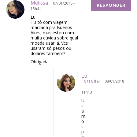
Melissa
07/01/2018 -
RESPONDER
15h41
Lu,
TB tô com viagem
marcada pra Buenos
Aires, mas estou com
muita dúvida sobre qual
moeda usar lá. Vcs
usaram só pesos ou
dólares também?
Obrigada!
Lu
Ferreira
08/01/2018
-
11h13
U
s
a
m
o
s
p
e