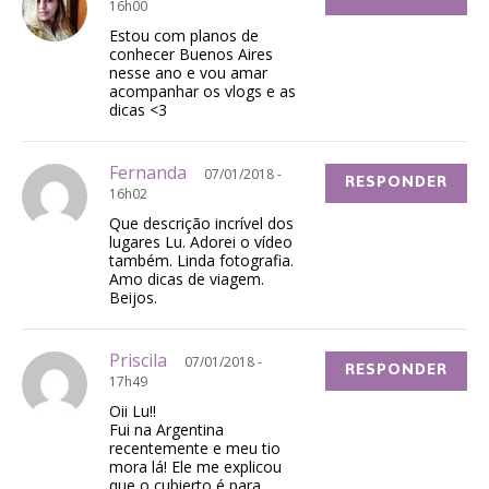
16h00
Estou com planos de
conhecer Buenos Aires
nesse ano e vou amar
acompanhar os vlogs e as
dicas <3
Fernanda
07/01/2018 -
RESPONDER
16h02
Que descrição incrível dos
lugares Lu. Adorei o vídeo
também. Linda fotografia.
Amo dicas de viagem.
Beijos.
Priscila
07/01/2018 -
RESPONDER
17h49
Oii Lu!!
Fui na Argentina
recentemente e meu tio
mora lá! Ele me explicou
que o cubierto é para