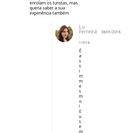
enrolam os turistas, mas
queria saber a sua
experiência também.
Lu
Ferreira
08/01/2018
-
11h14
É
a
s
s
i
m
m
e
s
m
o
!
E
u
s
e
m