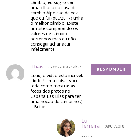
câmbio, eu sugiro dar
uma olhada na casa de
cambio Alpe que da vez
que eu fui (out/2017) tinha
o melhor câmbio. Existe
um site comparando os
valores de câmbio
portenhos mas eu não
consegui achar aqui
infelizmente.
Thais
07/01/2018 - 14h34
RESPONDER
Luuu, o video esta incrivel.
Lindo!!! Uma coisa, voce
teria como mostrar as
fotos dos pratos no
Cabana Las Lilas para ter
uma noção do tamanho :)
…Beijos
Lu
Ferreira
08/01/2018
-