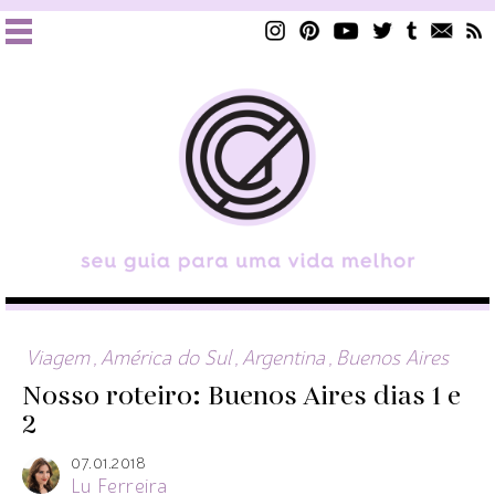
Viagem
,
América do Sul
,
Argentina
,
Buenos Aires
Nosso roteiro: Buenos Aires dias 1 e
2
07.01.2018
Lu Ferreira