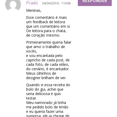
RESPONDER
Prado
04/04/2018 - 11h08
Meninas,
Esse comentário é mais
um feedback de leitora
que um comentário em si.
De leitora para o chata,
de coração mesmo.
Primeiramente queria falar
que amo o trabalho de
vocês,
e sou encantada pelo
capricho de cada post, de
cada foto, de cada vídeo,
do cenário, é encantador.
Meus olhinhos de
designer brilham de ver.
Quando vi essa receita do
bolo do gui, achei que
seria deliciosa e quis
testar.
Meu namorado já tinha
me pedido bolo de limão
e eu queria fazer uma
surpresa, ele ia chegar de