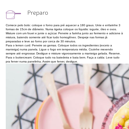
Preparo
Comece pelo bolo: coloque o forno para pré aquecer a 180 graus. Unte e enfarinhe 3
formas de 15cm de diâmetro. Numa tigeka coloque os líquidis: iogurte, óleo e ovos.
Misture com um fouet e junte o açúcar. Peneire a farinha junto ao fermento e adicione à
mistura, batendo somente até ficar tudo homogêneo. Despeje nas formas já
preparadas e leve ao forno por cerca de 30 minutos.
Para o lemon curd: Peneire as gemas. Coloque todos os ingredientes (exceto a
manteiga) numa panela. Ligue o fogo em temperatura média. Cozinhe mexendo
sempre até engrossar. Desligue e misture vigorosamente a manteiga gelada. Reserve.
Para o buttercream: Coloque tudo na batedeira e bata bem. Faça a calda: Leve tudo
pra ferver numa panelinha. Assim que ferver, desligue.