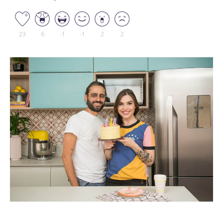
23
6
-1
-1
2
2