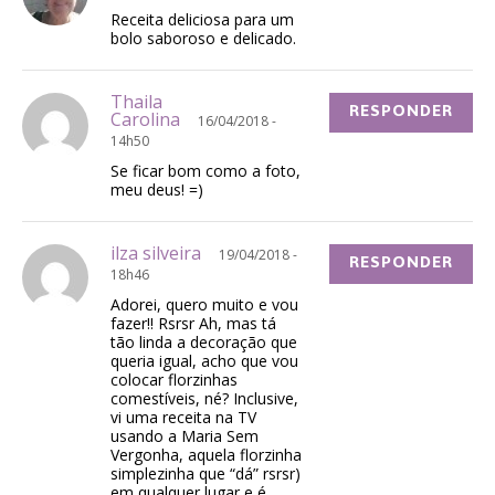
Receita deliciosa para um
bolo saboroso e delicado.
Thaila
RESPONDER
Carolina
16/04/2018 -
14h50
Se ficar bom como a foto,
meu deus! =)
ilza silveira
19/04/2018 -
RESPONDER
18h46
Adorei, quero muito e vou
fazer!! Rsrsr Ah, mas tá
tão linda a decoração que
queria igual, acho que vou
colocar florzinhas
comestíveis, né? Inclusive,
vi uma receita na TV
usando a Maria Sem
Vergonha, aquela florzinha
simplezinha que “dá” rsrsr)
em qualquer lugar e é