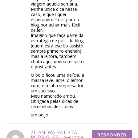
viagem aquela semana.
Minha única dica nesse
caso, é que fiquei
esperando ela vir para o
blog por achar mais fácil
de ler.
Imagino que faça parte da
estratégia de post do blog
(quem está escrito assiste
sempre primeiro eheheh),
mas a leitora, também
chata aqui, queria ter visto
o post antes.
O bolo ficou uma delícia, a
massa leve, amei o lemon
curd, e minha surpresa foi
um sucesso.
Meu namorado amou.
Obrigada pelas dicas de
receitinhas deliciosas
um beijo
ZILANDRA BATISTA
RESPONDER
RODRIGUES
04/04/2018