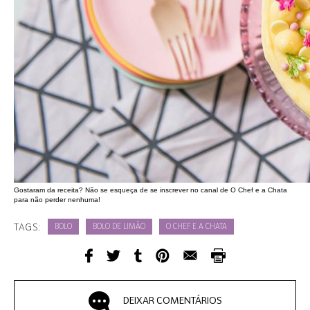
Gostaram da receita? Não se esqueça de
se inscrever no canal de O Chef e a Chata
para não perder nenhuma!
TAGS:
BOLO
BOLO DE LIMÃO
O CHEF E A CHATA
DEIXAR COMENTÁRIOS