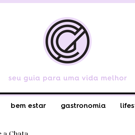
bem estar
gastronomia
life
e a Chata