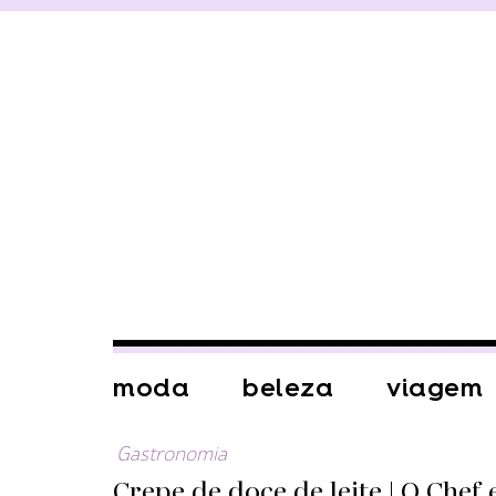
moda
beleza
viagem
Gastronomia
Crepe de doce de leite | O Chef 