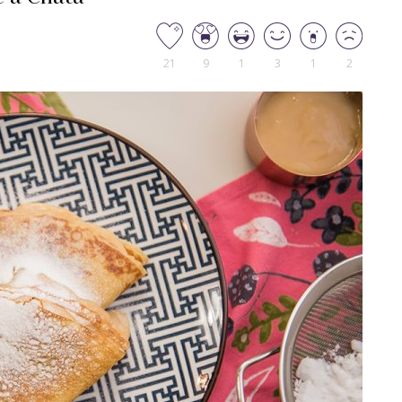
21
9
1
3
1
2