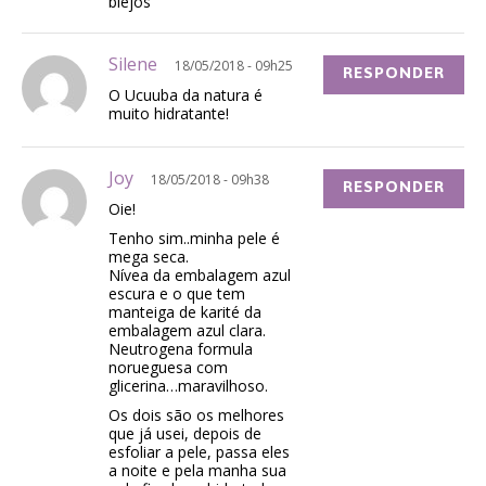
biejos
Silene
18/05/2018 - 09h25
RESPONDER
O Ucuuba da natura é
muito hidratante!
Joy
18/05/2018 - 09h38
RESPONDER
Oie!
Tenho sim..minha pele é
mega seca.
Nívea da embalagem azul
escura e o que tem
manteiga de karité da
embalagem azul clara.
Neutrogena formula
norueguesa com
glicerina…maravilhoso.
Os dois são os melhores
que já usei, depois de
esfoliar a pele, passa eles
a noite e pela manha sua