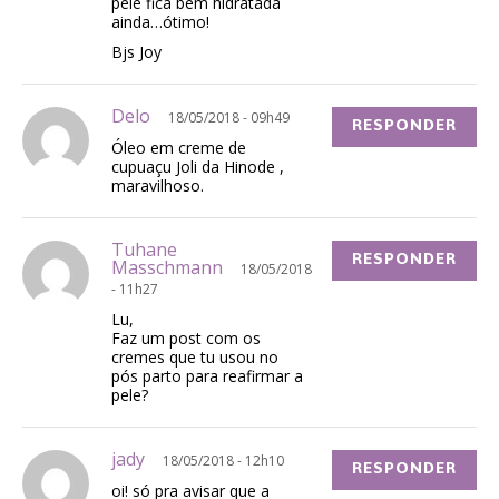
pele fica bem hidratada
ainda…ótimo!
Bjs Joy
Delo
18/05/2018 - 09h49
RESPONDER
Óleo em creme de
cupuaçu Joli da Hinode ,
maravilhoso.
Tuhane
RESPONDER
Masschmann
18/05/2018
- 11h27
Lu,
Faz um post com os
cremes que tu usou no
pós parto para reafirmar a
pele?
jady
18/05/2018 - 12h10
RESPONDER
oi! só pra avisar que a