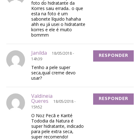
foto do hidratante da
Korres saiu errada.. o que
esta na foto é um
sabonete líquido hahaha
ahh eu já usei o hidratante
korres e ele é muito
bommm
Janilda
18/05/2018 -
RESPONDER
14h39
Tenho a pele super
seca,qual creme devo
usar?
Valdineia
RESPONDER
Queres
18/05/2018 -
15h52
O Noz Pecã e Karité
Tododia da Natura é
super hidratante, indicado
para pele extra seca,
super recomendo!