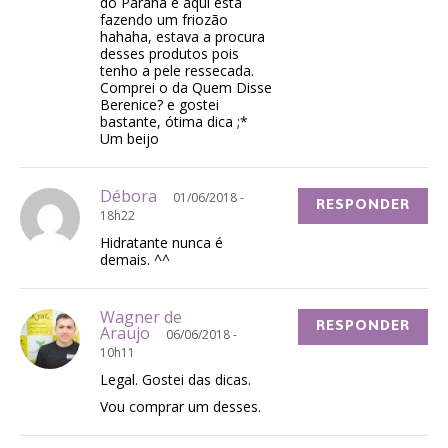
do Paraná e aqui está
fazendo um friozão
hahaha, estava a procura
desses produtos pois
tenho a pele ressecada.
Comprei o da Quem Disse
Berenice? e gostei
bastante, ótima dica ;*
Um beijo
Débora
01/06/2018 -
RESPONDER
18h22
Hidratante nunca é
demais. ^^
Wagner de
RESPONDER
Araujo
06/06/2018 -
10h11
Legal. Gostei das dicas.
Vou comprar um desses.