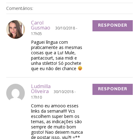
Comentários:
Carol
RESPONDER
Gusmao
30/10/2018 -
17h05
Paguei língua com
praticamente as mesmas
coisas que a Lu! Mule,
pantacourt, saia midi e
unha stiletto! Só pochete
que eu não dei chance
Ludmilla
RESPONDER
Oliveira
30/10/2018 -
17h10
Como eu amooo esses
links da semana!!!! Vcs
escolhem super bem os
temas, as indicações são
sempre de muito bom
gosto! Nao deixem nunca
de postar isso, viu?!! =**