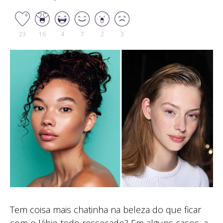
23
16
4
7
2
3
Tem coisa mais chatinha na beleza do que ficar