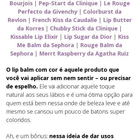
Bourjois
|
Pep-Start da Clinique
|
Le Rouge
Perfecto da Givenchy
|
Colorburst da
Revlon
|
French Kiss da Caudalíe
|
Lip Butter
da Korres
|
Chubby Stick da Clinique
|
Kissable Lip Elixir
|
Lip Sugar da Dior
|
Kiss
Me Balm da Sephora
|
Rouge Balm da
Sephora
|
Merrt Raspberry da Agatha Ruiz
O lip balm com cor é aquele produto que
você vai aplicar sem nem sentir – ou precisar
de espelho.
Ele vai adicionar aquele toque
natural aos seus lábios e é uma ótima opção para
quem está bem nessa onde de beleza leve e até
mesmo se cansou um pouco de batons super
coloridos.
Ah, e um bônus:
nessa ideia de dar usos