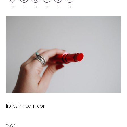
0
0
0
0
0
0
lip balm com cor
TAGS: