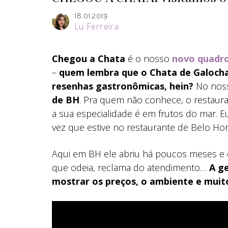
18.01.2019
Lu Ferreira
Chegou a Chata
é o nosso
novo quadr
–
quem lembra que o Chata de Galoch
resenhas gastronômicas, hein?
No noss
de BH
. Pra quem não conhece, o restaura
a sua especialidade é em frutos do mar. Eu
vez que estive no restaurante de Belo Hor
Aqui em BH ele abriu há poucos meses e d
que odeia, reclama do atendimento…
A ge
mostrar os preços, o ambiente e muit