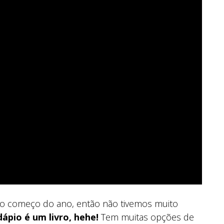
o começo do ano, então não tivemos muito
dápio é um livro, hehe!
Tem muitas opções de