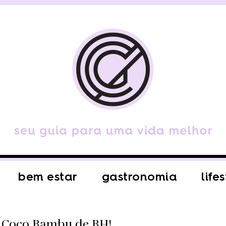
bem estar
gastronomia
life
 Coco Bambu de BH!