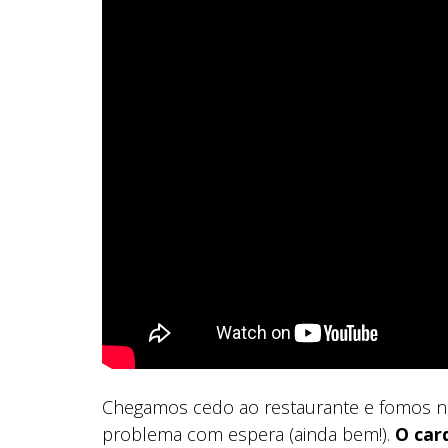
Chegamos cedo ao restaurante e fomos n
problema com espera (ainda bem!).
O car