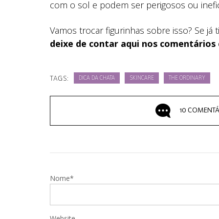
com o sol e podem ser perigosos ou inefic
Vamos trocar figurinhas sobre isso? Se já
deixe de contar aqui nos comentários 
TAGS:
DICA DA CHATA
SKINCARE
THE ORDINARY
10 COMENTÁ
Nome*
Website