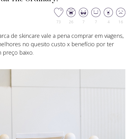
73
26
7
7
4
16
a de skincare vale a pena comprar em viagens,
melhores no quesito custo x benefício por ter
 preço baixo.