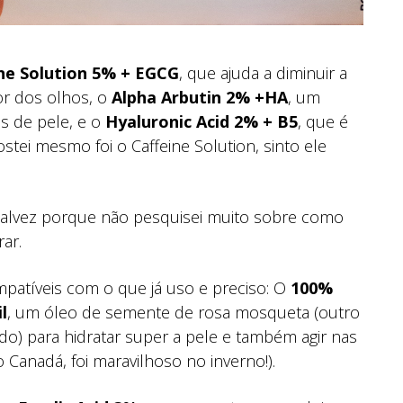
ne Solution 5% + EGCG
, que ajuda a diminuir a
or dos olhos, o
Alpha Arbutin 2% +HA
, um
s de pele, e o
Hyaluronic Acid 2% + B5
, que é
stei mesmo foi o Caffeine Solution, sinto ele
.
talvez porque não pesquisei muito sobre como
ar.
patíveis com o que já uso e preciso: O
100%
l
, um óleo de semente de rosa mosqueta (outro
o) para hidratar super a pele e também agir nas
 Canadá, foi maravilhoso no inverno!).