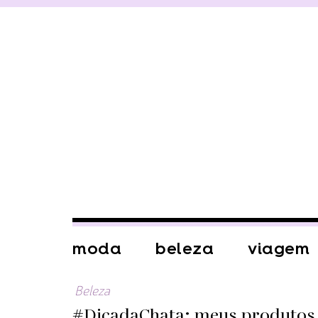
moda
beleza
viagem
Beleza
#DicadaChata: meus produtos 