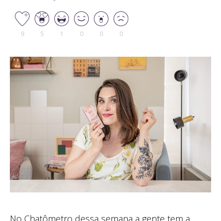
9
5
1
0
0
0
No Chatômetro dessa semana a gente tem a