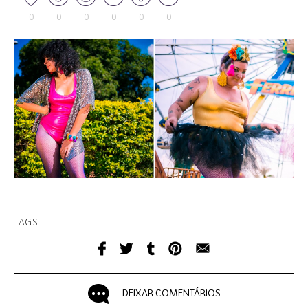
0
0
0
0
0
0
TAGS:
DEIXAR COMENTÁRIOS