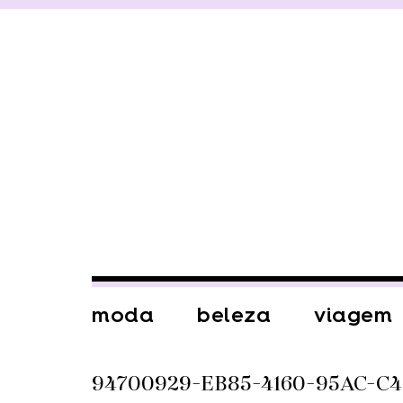
moda
beleza
viagem
94700929-EB85-4160-95AC-C4