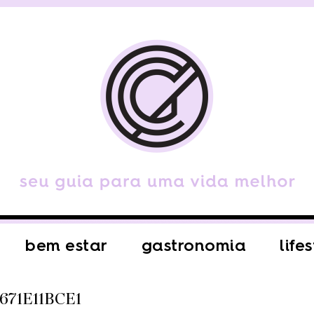
bem estar
gastronomia
life
671E11BCE1