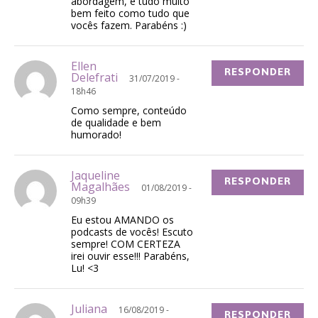
abordagem, é tudo muito
bem feito como tudo que
vocês fazem. Parabéns :)
Ellen
RESPONDER
Delefrati
31/07/2019 -
18h46
Como sempre, conteúdo
de qualidade e bem
humorado!
Jaqueline
RESPONDER
Magalhães
01/08/2019 -
09h39
Eu estou AMANDO os
podcasts de vocês! Escuto
sempre! COM CERTEZA
irei ouvir esse!!! Parabéns,
Lu! <3
Juliana
16/08/2019 -
RESPONDER