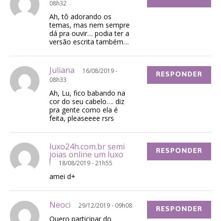
08h32
Ah, tô adorando os
temas, mas nem sempre
dá pra ouvir… podia ter a
versão escrita também…
Juliana
16/08/2019 -
RESPONDER
08h33
Ah, Lu, fico babando na
cor do seu cabelo…. diz
pra gente como ela é
feita, pleaseeee rsrs
luxo24h.com.br semi
RESPONDER
joias online um luxo
!
18/08/2019 - 21h55
amei d+
Neoci
29/12/2019 - 09h08
RESPONDER
Quero participar do