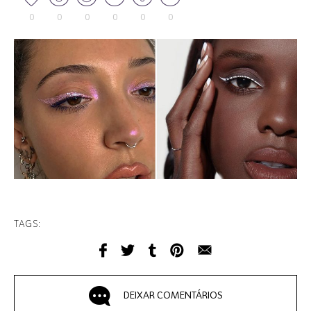
0
0
0
0
0
0
TAGS:
DEIXAR COMENTÁRIOS