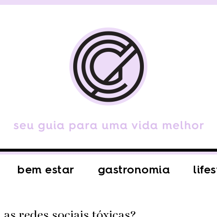
bem estar
gastronomia
life
as redes sociais tóxicas?