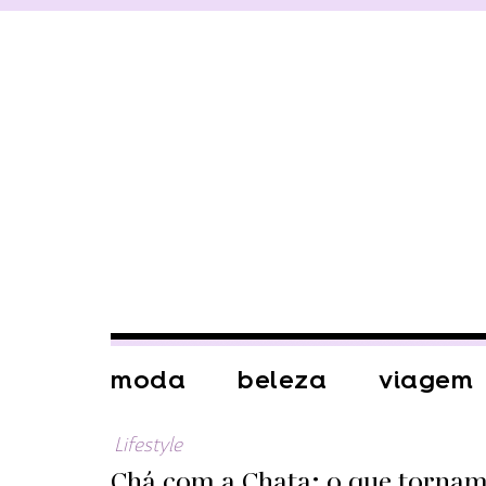
moda
beleza
viagem
Lifestyle
Chá com a Chata: o que tornam 