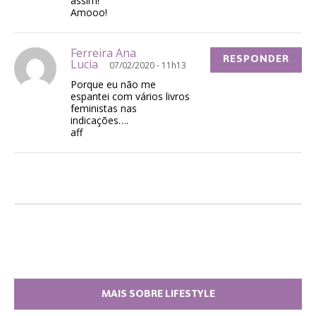
assim!
Amooo!
Ferreira Ana
RESPONDER
Lucia
07/02/2020 - 11h13
Porque eu não me
espantei com vários livros
feministas nas
indicações….
aff
MAIS SOBRE LIFESTYLE