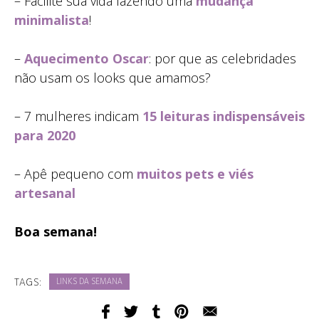
– Facilite sua vida fazendo uma
mudança
minimalista
!
–
Aquecimento Oscar
: por que as celebridades
não usam os looks que amamos?
– 7 mulheres indicam
15 leituras indispensáveis
para 2020
– Apê pequeno com
muitos pets e viés
artesanal
Boa semana!
TAGS:
LINKS DA SEMANA