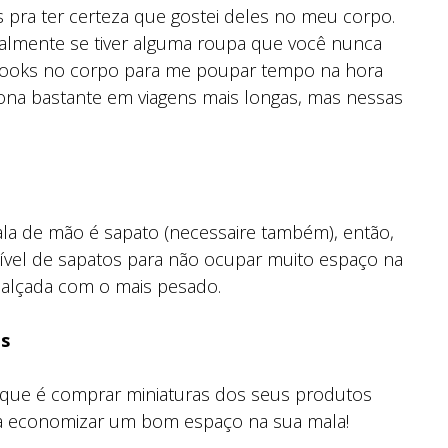
s pra ter certeza que gostei deles no meu corpo.
cipalmente se tiver alguma roupa que você nunca
 looks no corpo para me poupar tempo na hora
ciona bastante em viagens mais longas, mas nessas
ala de mão é sapato (necessaire também), então,
sível de sapatos para não ocupar muito espaço na
e calçada com o mais pesado.
es
que é comprar miniaturas dos seus produtos
da a economizar um bom espaço na sua mala!