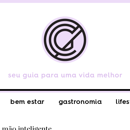
bem estar
gastronomia
life
 mão inteligente