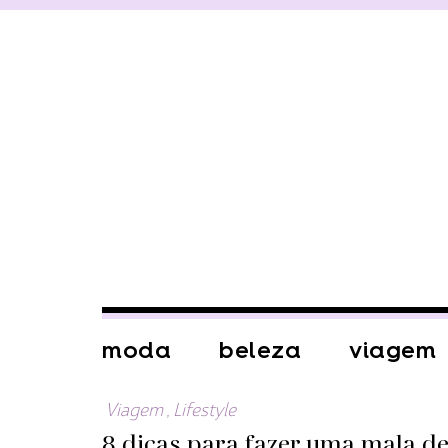
moda
beleza
viagem
Viagem
,
Lifestyle
8 dicas para fazer uma mala de