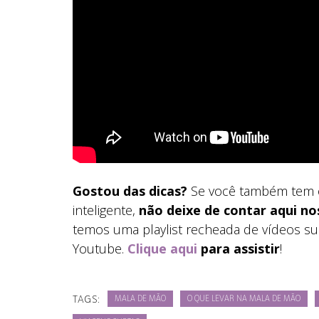
Gostou das dicas?
Se você também tem 
inteligente,
não deixe de contar aqui no
temos uma playlist recheada de vídeos sup
Youtube.
Clique aqui
para assistir
!
TAGS:
MALA DE MÃO
O QUE LEVAR NA MALA DE MÃO