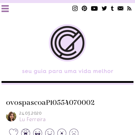
ovospascoaP10554070002
24.03.2020
Lu Ferreira